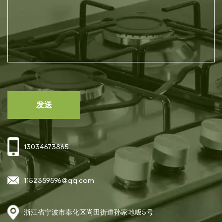
13034673865
1152359596@qq.com
浙江省宁波市奉化区尚田街道孙家地畈5号