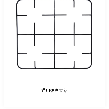
盘支架
直角欧式嵌